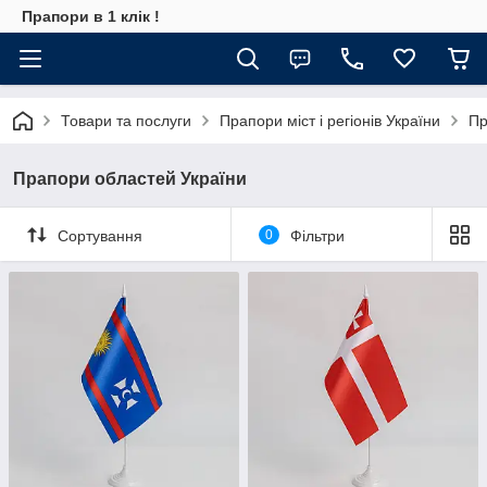
Прапори в 1 клік !
Товари та послуги
Прапори міст і регіонів України
Пр
Прапори областей України
Сортування
0
Фільтри