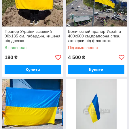
Прапор України зшивний
Величезний прапор України
90х135 см, габардин, кишеня
400х600 см,прапорна сітка,
під древко
люверси під флагшток
В наявності
Під замовлення
180
4 500
₴
₴
Купити
Купити