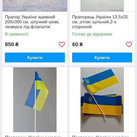
Прапор України зшивний
Прапорець України 13,5х25
200х300 см, штучний шовк,
см.,атлас щільний,2-х
люверси під флагшток
сторонній
В наявності
Готово до відправки
850
60
₴
₴
Купити
Купити