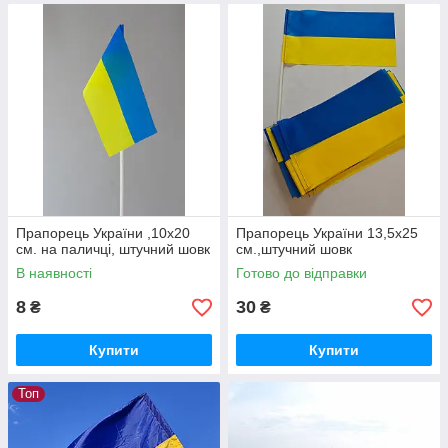
Прапорець України ,10х20
Прапорець України 13,5х25
см. на паличці, штучний шовк
см.,штучний шовк
В наявності
Готово до відправки
8
30
₴
₴
Купити
Купити
Топ