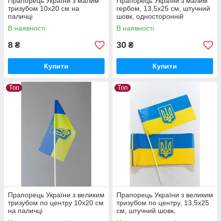
Прапорець України з малим
Прапорець України з малим
тризубом 10х20 см на
гербом, 13,5х25 см, штучний
паличці
шовк, односторонній
В наявності
В наявності
8
30
₴
₴
Купити
Купити
Топ
Топ
Прапорець України з великим
Прапорець України з великим
тризубом по центру 10х20 см
тризубом по центру, 13,5х25
на паличці
см, штучний шовк,
односторонній