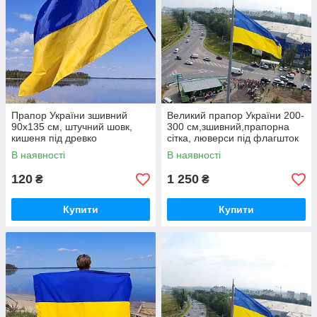
Прапор України зшивний
Великий прапор України 200-
90х135 см, штучний шовк,
300 см,зшивний,прапорна
кишеня під древко
сітка, люверси під флагшток
В наявності
В наявності
120
1 250
₴
₴
Купити
Купити