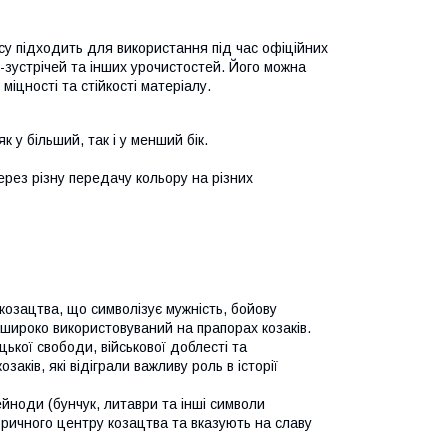
асу підходить для використання під час офіційних
с-зустрічей та інших урочистостей. Його можна
міцності та стійкості матеріалу.
 у більший, так і у менший бік.
ерез різну передачу кольору на різних
козацтва, що символізує мужність, бойову
 широко використовуваний на прапорах козаків.
ької свободи, військової доблесті та
заків, які відіграли важливу роль в історії
ейноди (бунчук, литаври та інші символи
торичного центру козацтва та вказують на славу