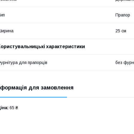
ип
Прапор
Ширина
25 см
Користувальницькі характеристики
урнітура для прапорців
без фурн
нформація для замовлення
іна:
65 ₴