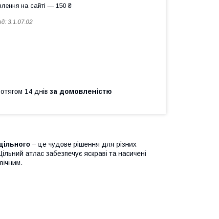
лення на сайті — 150 ₴
од:
3.1.07.02
ротягом 14 днів
за домовленістю
 щільного
– це чудове рішення для різних
 Щільний атлас забезпечує яскраві та насичені
вічним.