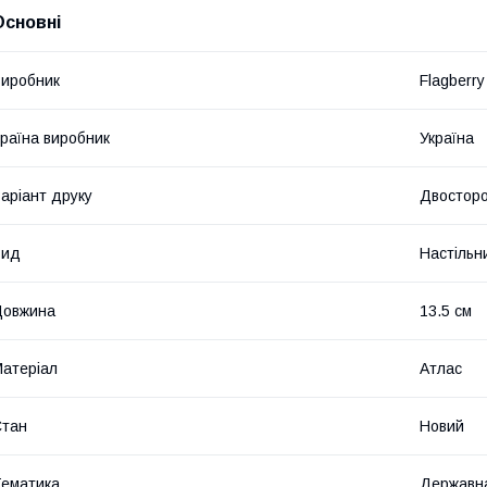
Основні
иробник
Flagberry
раїна виробник
Україна
аріант друку
Двостор
Вид
Настільн
Довжина
13.5 см
атеріал
Атлас
Стан
Новий
ематика
Державн