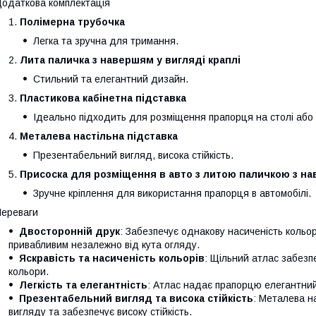
одаткова комплектація
Полімерна трубочка
Легка та зручна для тримання.
Лита паличка з навершям у вигляді краплі
Стильний та елегантний дизайн.
Пластикова кабінетна підставка
Ідеально підходить для розміщення прапорця на столі або в
Металева настільна підставка
Презентабельний вигляд, висока стійкість.
Присоска для розміщення в авто з литою паличкою з на
Зручне кріплення для використання прапорця в автомобілі.
ереваги
Двосторонній друк
: Забезпечує однакову насиченість кольор
привабливим незалежно від кута огляду.
Яскравість та насиченість кольорів
: Щільний атлас забезпе
кольори.
Легкість та елегантність
: Атлас надає прапорцю елегантний 
Презентабельний вигляд та висока стійкість
: Металева н
вигляду та забезпечує високу стійкість.