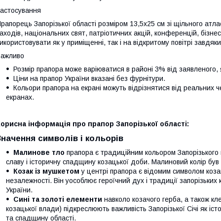
астосування
рапорець Запорізької області розміром 13,5х25 см зі щільного атл
аходів, національних свят, патріотичних акцій, конференцій, бізне
икористовувати як у приміщенні, так і на відкритому повітрі завдяки 
Важливо
Розмір прапора може варіюватися в районі 3% від заявленого, як
Ціни на прапор України вказані без фурнітури.
Кольори прапора на екрані можуть відрізнятися від реальних ч
екранах.
орисна інформація про прапор Запорізької області:
Значення символів і кольорів
Малинове тло
прапора є традиційним кольором Запорізького 
славу і історичну спадщину козацької доби. Малиновий колір був
Козак із мушкетом
у центрі прапора є відомим символом козац
незалежності. Він уособлює героїчний дух і традиції запорізьких ко
України.
Сині та золоті елементи
навколо козачого герба, а також кл
козацької влади) підкреслюють важливість Запорізької Січі як іс
та спадщину області.