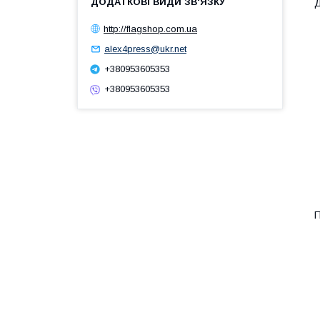
Д
http://flagshop.com.ua
alex4press@ukr.net
+380953605353
+380953605353
П