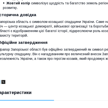
Жовтий колір
символізує щедрість та багатство земель регіон
розвитку.
Історична довідка
апорізька область є символом козацької спадщини України. Саме 
іч — центр козацької демократії, військової організації та бороть
бласті є відображенням цієї багатої історії, підкреслюючи роль коз
ахисту територій.
Офіційне затвердження
рапор Запорізької області був офіційно затверджений як символ ре
ультурну спадщину. Він є нагадуванням про величезний внесок Запо
езалежність України, а також про героїзм козаків, який продовжує ж
арактеристики