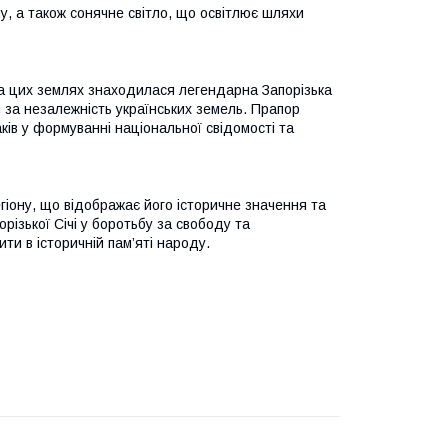
у, а також сонячне світло, що освітлює шляхи
на цих землях знаходилася легендарна Запорізька
би за незалежність українських земель. Прапор
аків у формуванні національної свідомості та
гіону, що відображає його історичне значення та
різької Січі у боротьбу за свободу та
ити в історичній пам’яті народу.