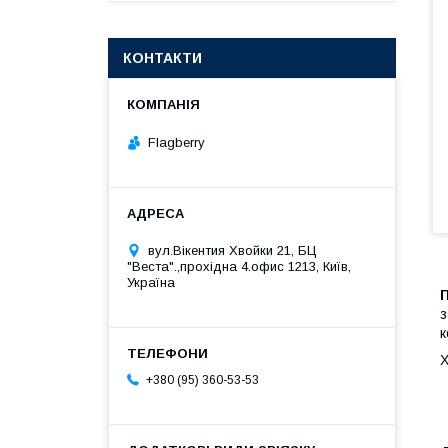
КОНТАКТИ
Flagberry
вул.Вікентия Хвойки 21, БЦ
"Веста".,прохідна 4.офис 1213, Київ,
Україна
П
з
к
Х
+380 (95) 360-53-53