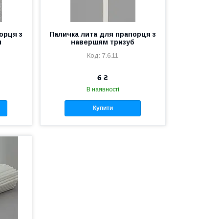
орця з
Паличка лита для прапорця з
я
навершям тризуб
7.6.11
6 ₴
В наявності
Купити