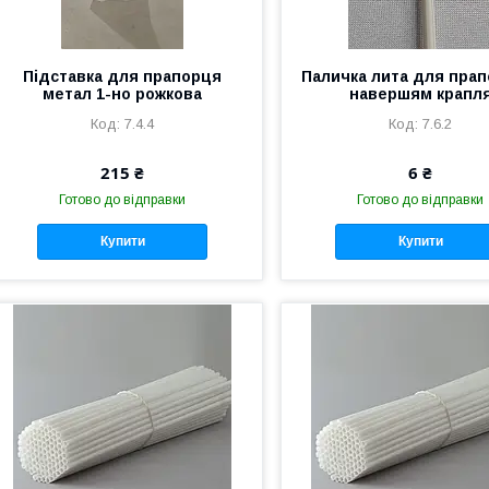
Підставка для прапорця
Паличка лита для прап
метал 1-но рожкова
навершям крапл
7.4.4
7.6.2
215 ₴
6 ₴
Готово до відправки
Готово до відправки
Купити
Купити