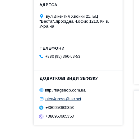
вул.Вікентия Хвойки 21, БЦ
"Веста".,прохідна 4.офис 1213, Київ,
Україна
+380 (95) 360-53-53
http://flagshop.com.ua
alex4press@ukr.net
+380953605353
+380953605353