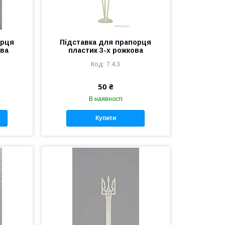
орця
Підставка для прапорця
ова
пластик 3-х рожкова
7.4.3
50 ₴
В наявності
Купити