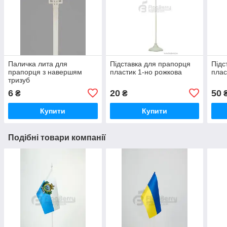
Паличка лита для
Підставка для прапорця
Підс
прапорця з навершям
пластик 1-но рожкова
плас
тризуб
6
20
50
₴
₴
Купити
Купити
Подібні товари компанії