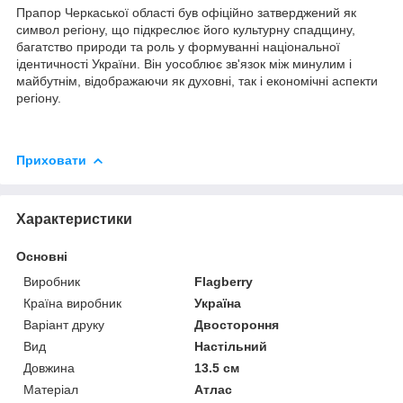
Прапор Черкаської області був офіційно затверджений як
символ регіону, що підкреслює його культурну спадщину,
багатство природи та роль у формуванні національної
ідентичності України. Він уособлює зв'язок між минулим і
майбутнім, відображаючи як духовні, так і економічні аспекти
регіону.
Приховати
Характеристики
Основні
Виробник
Flagberry
Країна виробник
Україна
Варіант друку
Двостороння
Вид
Настільний
Довжина
13.5 см
Матеріал
Атлас