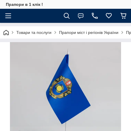
Прапори в 1 клік !
Товари та послуги
Прапори міст і регіонів України
Пр