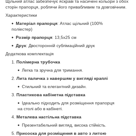
Щільний атлас забезпечує яскраві та насичені кольори з обох
сторін прапорця, роблячи його привабливим та довговічним.
Характеристики
Матеріал прапорця
: Атлас щільний (100%
поліестер)
Розмір прапорця
: 13,5х25 см
Друк
: Двосторонній сублімаційний друк
Додаткова комплектація
Полімерна трубочка
Легка та зручна для тримання.
Лита паличка з навершям у вигляді краплі
Стильний та елегантний дизайн.
Пластикова кабінетна підставка
Ідеально підходить для розміщення прапорця
на столі або в кабінеті.
Металева настільна підставка
Презентабельний вигляд, висока стійкість.
Присоска для розміщення в авто з литою