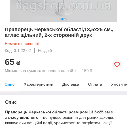
Прапорець Черкаської області,13,5х25 см.,
атлас щільний, 2-х сторонній друк
Немає в наявності
Код: 3.1.22.02
Роздріб
65
₴
Мінімальна сума замовлення на сайті — 150 ₴
Опис
Характеристики
Доставка
Оплата
Умови п
Опис
Прапорець Черкаської області розміром 13,5х25 см з
атласу щільного
– це чудове рішення для різних заходів,
включаючи офіційні події, урочистості та патріотичні акції.