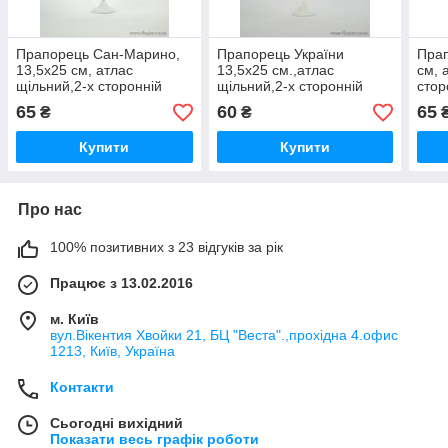
Прапорець Сан-Марино,
Прапорець України
Прап
13,5х25 см, атлас
13,5х25 см.,атлас
см, 
щільний,2-х сторонній
щільний,2-х сторонній
стор
65
60
65
₴
₴
Купити
Купити
Про нас
100% позитивних з 23 відгуків за рік
Працює з 13.02.2016
м. Київ
вул.Вікентия Хвойки 21, БЦ "Веста".,прохідна 4.офис
1213, Київ, Україна
Контакти
Сьогодні вихідний
Показати весь графік роботи