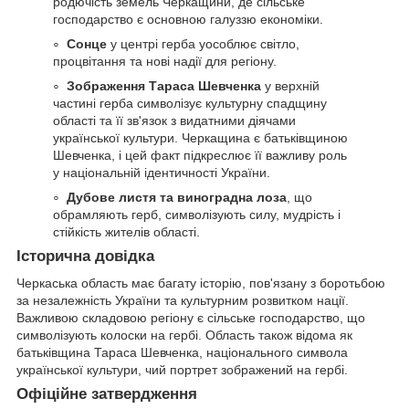
родючість земель Черкащини, де сільське
господарство є основною галуззю економіки.
Сонце
у центрі герба уособлює світло,
процвітання та нові надії для регіону.
Зображення Тараса Шевченка
у верхній
частині герба символізує культурну спадщину
області та її зв'язок з видатними діячами
української культури. Черкащина є батьківщиною
Шевченка, і цей факт підкреслює її важливу роль
у національній ідентичності України.
Дубове листя та виноградна лоза
, що
обрамляють герб, символізують силу, мудрість і
стійкість жителів області.
Історична довідка
Черкаська область має багату історію, пов'язану з боротьбою
за незалежність України та культурним розвитком нації.
Важливою складовою регіону є сільське господарство, що
символізують колоски на гербі. Область також відома як
батьківщина Тараса Шевченка, національного символа
української культури, чий портрет зображений на гербі.
Офіційне затвердження