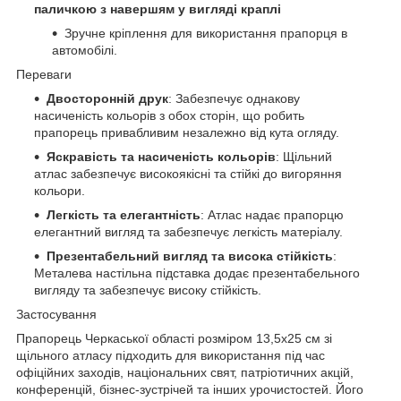
паличкою з навершям у вигляді краплі
Зручне кріплення для використання прапорця в
автомобілі.
Переваги
Двосторонній друк
: Забезпечує однакову
насиченість кольорів з обох сторін, що робить
прапорець привабливим незалежно від кута огляду.
Яскравість та насиченість кольорів
: Щільний
атлас забезпечує високоякісні та стійкі до вигоряння
кольори.
Легкість та елегантність
: Атлас надає прапорцю
елегантний вигляд та забезпечує легкість матеріалу.
Презентабельний вигляд та висока стійкість
:
Металева настільна підставка додає презентабельного
вигляду та забезпечує високу стійкість.
Застосування
Прапорець Черкаської області розміром 13,5х25 см зі
щільного атласу підходить для використання під час
офіційних заходів, національних свят, патріотичних акцій,
конференцій, бізнес-зустрічей та інших урочистостей. Його