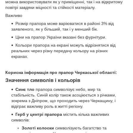
можна використовувати як у приміщенні, так і на відкритому
повітрі завдяки міцності та стійкості матеріалу.
Важливо
Розмір прапора може варіюватися в районі 3% від
заявленого, як у більший, так і у менший бік.
Ціни на прапор України вказані без фурнітури.
Кольори прапора на екрані можуть відрізнятися від
реальних через різну передачу кольору на різних
екранах.
Корисна інформація про прапор Черкаської області:
Значення символів і кольорів
Синє тло
прапора символізує небо, мир та
стабільність. Синій колір також асоціюється з річками,
зокрема з Дніпром, що проходить через Черкащину, і
відіграє важливу роль в житті регіону.
Герб у центрі прапора
містить кілька важливих
символів:
Золоті колоски
символізують багатство та