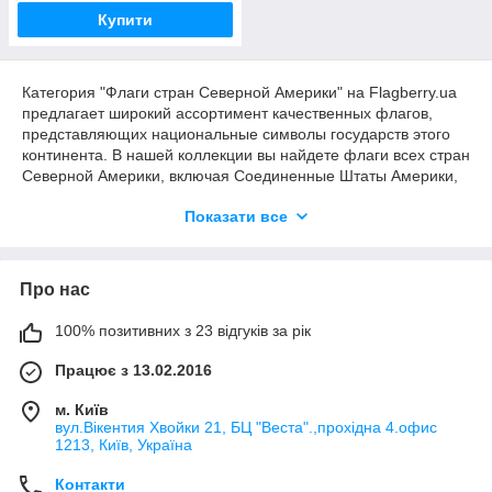
Купити
Категория "Флаги стран Северной Америки" на Flagberry.ua
предлагает широкий ассортимент качественных флагов,
представляющих национальные символы государств этого
континента. В нашей коллекции вы найдете флаги всех стран
Северной Америки, включая Соединенные Штаты Америки,
Канаду, Мексику, страны Центральной Америки и Карибского
Показати все
бассейна. Каждый флаг изготовлен из плотного атласа или
других высококачественных материалов, что гарантирует его
долговечность и яркость цветов.
Про нас
Особенности наших флагов:
Высокое качество материалов
: Для изготовления
100% позитивних з 23 відгуків за рік
флагов используется плотный атлас, который
обеспечивает яркость цветов и устойчивость к
Працює з 13.02.2016
внешним воздействиям.
м. Київ
Двусторонняя печать
: Насыщенность цветов с
вул.Вікентия Хвойки 21, БЦ "Веста".,прохідна 4.офис
обеих сторон делает флаги привлекательными и
1213, Київ, Україна
видимыми с любого угла.
Разнообразие размеров
: В наличии имеются
Контакти