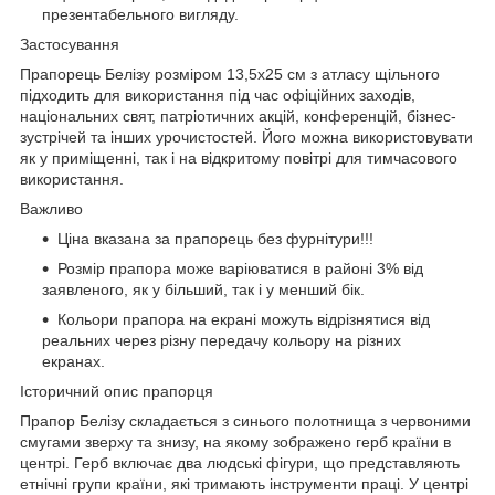
презентабельного вигляду.
Застосування
Прапорець Белізу розміром 13,5х25 см з атласу щільного
підходить для використання під час офіційних заходів,
національних свят, патріотичних акцій, конференцій, бізнес-
зустрічей та інших урочистостей. Його можна використовувати
як у приміщенні, так і на відкритому повітрі для тимчасового
використання.
Важливо
Ціна вказана за прапорець без фурнітури!!!
Розмір прапора може варіюватися в районі 3% від
заявленого, як у більший, так і у менший бік.
Кольори прапора на екрані можуть відрізнятися від
реальних через різну передачу кольору на різних
екранах.
Історичний опис прапорця
Прапор Белізу складається з синього полотнища з червоними
смугами зверху та знизу, на якому зображено герб країни в
центрі. Герб включає два людські фігури, що представляють
етнічні групи країни, які тримають інструменти праці. У центрі