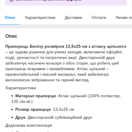
Опис
Характеристики
Доставка
Оплата
Умови п
Опис
Прапорець Белізу розміром 13,5х25 см з атласу щільного
– це чудове рішення для різних заходів, включаючи офіційні
події, урочистості та патріотичні акції. Двосторонній друк
забезпечує насичені кольори з обох сторін, що робить цей
прапорець яскравим і привабливим. Атлас щільний –
презентабельний і якісний матеріал, який забезпечує
високоякісне зображення та гарний вигляд.
Характеристики
Матеріал прапорця
: Атлас щільний (100% поліестер,
135 г/м.кв.)
Розмір прапорця
: 13,5х25 см
Друк
: Двосторонній сублімаційний друк
Додаткова комплектація