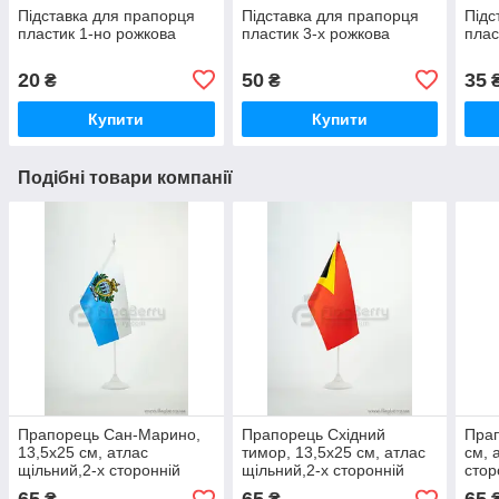
Підставка для прапорця
Підставка для прапорця
Підс
пластик 1-но рожкова
пластик 3-х рожкова
плас
20
50
35
₴
₴
Купити
Купити
Подібні товари компанії
Прапорець Сан-Марино,
Прапорець Східний
Прап
13,5х25 см, атлас
тимор, 13,5х25 см, атлас
см, 
щільний,2-х сторонній
щільний,2-х сторонній
стор