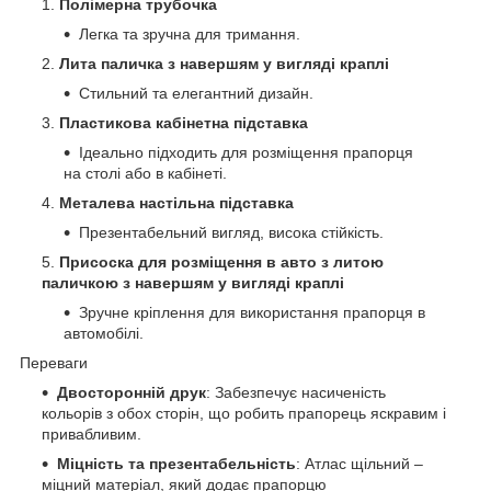
Полімерна трубочка
Легка та зручна для тримання.
Лита паличка з навершям у вигляді краплі
Стильний та елегантний дизайн.
Пластикова кабінетна підставка
Ідеально підходить для розміщення прапорця
на столі або в кабінеті.
Металева настільна підставка
Презентабельний вигляд, висока стійкість.
Присоска для розміщення в авто з литою
паличкою з навершям у вигляді краплі
Зручне кріплення для використання прапорця в
автомобілі.
Переваги
Двосторонній друк
: Забезпечує насиченість
кольорів з обох сторін, що робить прапорець яскравим і
привабливим.
Міцність та презентабельність
: Атлас щільний –
міцний матеріал, який додає прапорцю