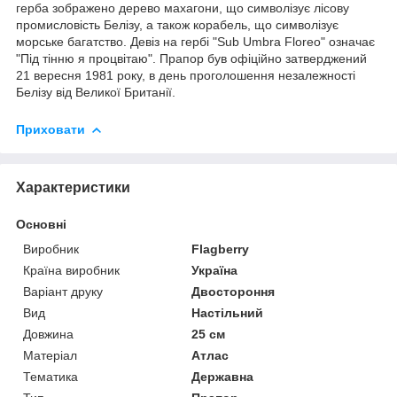
герба зображено дерево махагони, що символізує лісову
промисловість Белізу, а також корабель, що символізує
морське багатство. Девіз на гербі "Sub Umbra Floreo" означає
"Під тінню я процвітаю". Прапор був офіційно затверджений
21 вересня 1981 року, в день проголошення незалежності
Белізу від Великої Британії.
Приховати
Характеристики
Основні
Виробник
Flagberry
Країна виробник
Україна
Варіант друку
Двостороння
Вид
Настільний
Довжина
25 см
Матеріал
Атлас
Тематика
Державна