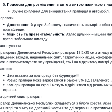
Присоска для розміщення в авто з литою паличкою з на
Зручне кріплення для використання прапорця в автомобілі.
ереваги
Двосторонній друк
: Забезпечує насиченість кольорів з обох
привабливим.
Міцність та презентабельність
: Атлас щільний – міцний м
презентабельного вигляду.
астосування
рапорець Домініканської Республіки розміром 13,5х25 см з атласу 
фіційних заходів, національних свят, патріотичних акцій, конферен
ожна використовувати як у приміщенні, так і на відкритому повітрі
Важливо
Ціна вказана за прапорець без фурнітури!!!
Розмір прапора може варіюватися в районі 3% від заявленого, як
Кольори прапора на екрані можуть відрізнятися від реальних ч
екранах.
сторичний опис прапорця
рапор Домініканської Республіки складається з білого хреста, який
ині вгорі та знизу на древковій частині та дві червоні на протилеж