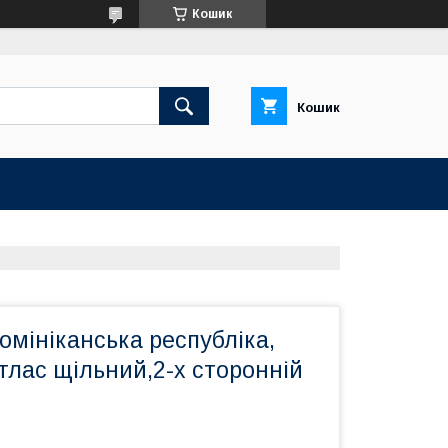
Кошик
Кошик
мініканська республіка,
атлас щільний,2-х сторонній