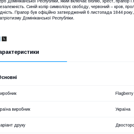
ерб Домініканської Республіки, який включає біблію, хрест, прапор і
езалежність. Синій колір символізує свободу, червоний – кров, прол
дність. Прапор був офіційно затверджений 6 листопада 1844 року, 
атріотизму Домініканської Республіки.
арактеристики
Основні
иробник
Flagberry
раїна виробник
Україна
аріант друку
Двостор