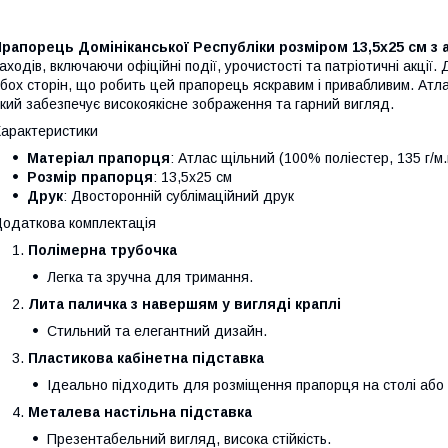
рапорець Домініканської Республіки розміром 13,5х25 см з 
аходів, включаючи офіційні події, урочистості та патріотичні акції
бох сторін, що робить цей прапорець яскравим і привабливим. Атла
кий забезпечує високоякісне зображення та гарний вигляд.
арактеристики
Матеріал прапорця
: Атлас щільний (100% поліестер, 135 г/м.
Розмір прапорця
: 13,5х25 см
Друк
: Двосторонній сублімаційний друк
одаткова комплектація
Полімерна трубочка
Легка та зручна для тримання.
Лита паличка з навершям у вигляді краплі
Стильний та елегантний дизайн.
Пластикова кабінетна підставка
Ідеально підходить для розміщення прапорця на столі або в
Металева настільна підставка
Презентабельний вигляд, висока стійкість.