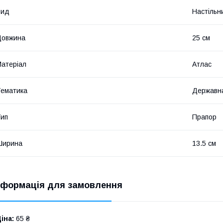
Вид
Настільн
Довжина
25 см
атеріал
Атлас
ематика
Державн
ип
Прапор
Ширина
13.5 см
нформація для замовлення
іна:
65 ₴