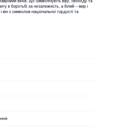
 лавровий вінок, що символізують віру, свободу та
иту в боротьбі за незалежність, а білий – мир і
і він є символом національної гордості та
оння