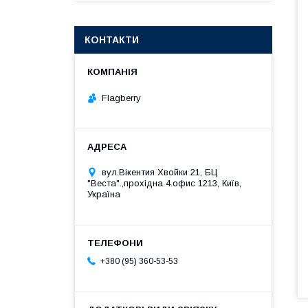
КОНТАКТИ
Flagberry
вул.Вікентия Хвойки 21, БЦ
"Веста".,прохідна 4.офис 1213, Київ,
Україна
+380 (95) 360-53-53