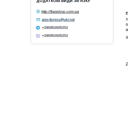
http://flagshop.com.ua
П
з
alex4press@ukr.net
о
+380953605353
я
+380953605353
Х
Д