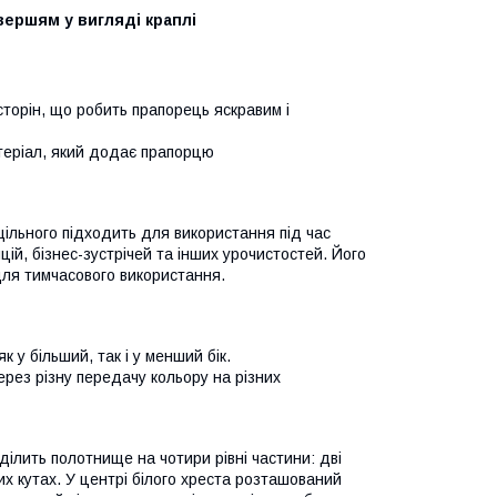
вершям у вигляді краплі
 сторін, що робить прапорець яскравим і
атеріал, який додає прапорцю
щільного підходить для використання під час
цій, бізнес-зустрічей та інших урочистостей. Його
 для тимчасового використання.
 у більший, так і у менший бік.
ерез різну передачу кольору на різних
 ділить полотнище на чотири рівні частини: дві
них кутах. У центрі білого хреста розташований