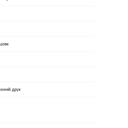
шовк
онній друк