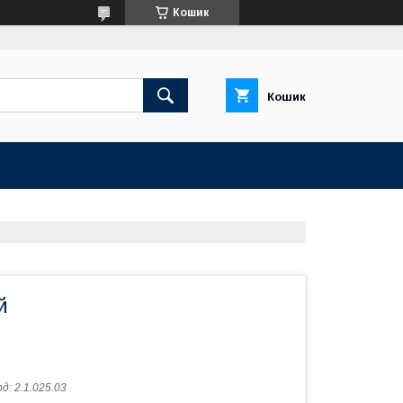
Кошик
Кошик
й
од:
2.1.025.03