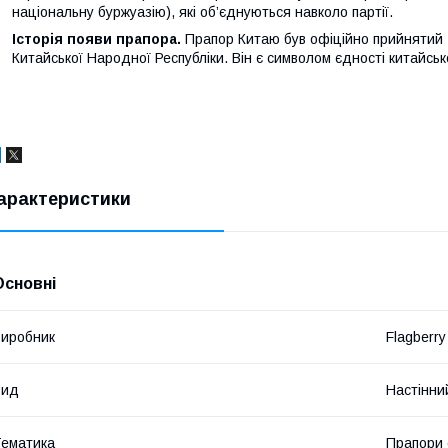
національну буржуазію), які об’єднуються навколо партії.
Історія появи прапора.
Прапор Китаю був офіційно прийнятий 
Китайської Народної Республіки. Він є символом єдності китайсь
арактеристики
Основні
иробник
Flagberry
Вид
Настінни
ематика
Прапори 