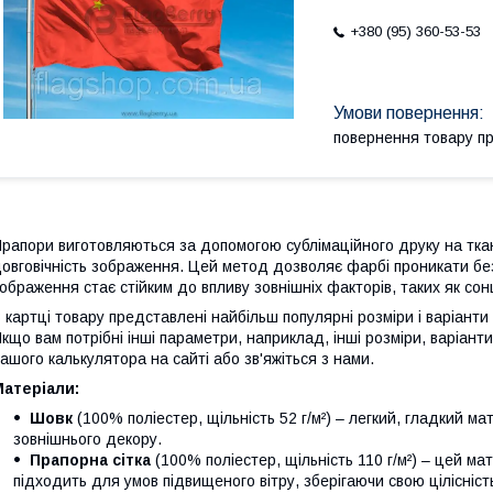
+380 (95) 360-53-53
повернення товару п
рапори виготовляються за допомогою сублімаційного друку на ткан
овговічність зображення. Цей метод дозволяє фарбі проникати бе
ображення стає стійким до впливу зовнішніх факторів, таких як сон
 картці товару представлені найбільш популярні розміри і варіанти
кщо вам потрібні інші параметри, наприклад, інші розміри, варіан
ашого калькулятора на сайті або зв'яжіться з нами.
атеріали:
Шовк
(100% поліестер, щільність 52 г/м²) – легкий, гладкий м
зовнішнього декору.
Прапорна сітка
(100% поліестер, щільність 110 г/м²) – цей ма
підходить для умов підвищеного вітру, зберігаючи свою цілісність 