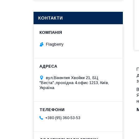
КОНТАКТИ
Flagberry
П
д
вул.Вікентия Хвойки 21, БЦ
з
"Веста".,прохідна 4.офис 1213, Київ,
Україна
В
Я
н
М
+380 (95) 360-53-53