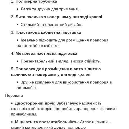
Полімерна трубочка
Легка та зручна для тримання.
Лита паличка з навершям у вигляді краплі
Стильний та елегантний дизайн.
Пластикова кабінетна підставка
Ідеально підходить для розміщення прапорця
на столі або в кабінеті.
Металева настільна підставка
Презентабельний вигляд, висока стійкість.
Присоска для розміщення в авто з литою
паличкою з навершям у вигляді краплі
Зручне кріплення для використання прапорця в
автомобілі.
Переваги
Двосторонній друк
: Забезпечує насиченість
кольорів з обох сторін, що робить прапорець яскравим і
привабливим.
Міцність та презентабельність
: Атлас щільний –
міцний матеріал, який додає прапорцю