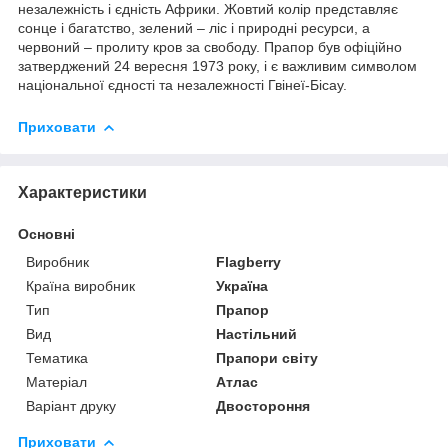
незалежність і єдність Африки. Жовтий колір представляє
сонце і багатство, зелений – ліс і природні ресурси, а
червоний – пролиту кров за свободу. Прапор був офіційно
затверджений 24 вересня 1973 року, і є важливим символом
національної єдності та незалежності Гвінеї-Бісау.
Приховати
Характеристики
Основні
Виробник
Flagberry
Країна виробник
Україна
Тип
Прапор
Вид
Настільний
Тематика
Прапори світу
Матеріал
Атлас
Варіант друку
Двостороння
Приховати