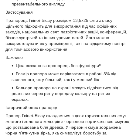
презентабельного вигляду.
Застосування
Прапорець Гвінеї-Бісау розміром 13,5х25 см з атласу
щільного підходить для використання під час офіційних
заходів, національних свят, патріотичних акцій, конференцій,
бізнес-зустрічей та інших урочистостей. Його можна
використовувати як у приміщенні, так і на відкритому повітрі
для тимчасового використання.
Важливо
Ціна вказана за прапорець без фурнітури!!!
Розмір прапора може варіюватися в районі 3% від
заявленого, як у більший, так і у менший бік.
Кольори прапора на екрані можуть відрізнятися від
реальних через різну передачу кольору на різних
екранах.
Історичний опис прапорця
Прапор Гвінеї-Бісау складається з двох горизонтальних смуг
жовтого і зеленого кольорів з червоною вертикальною смугою,
що розташована біля древка. У червоній смузі зображена
чорна п'ятикутна зірка, яка символізує боротьбу за