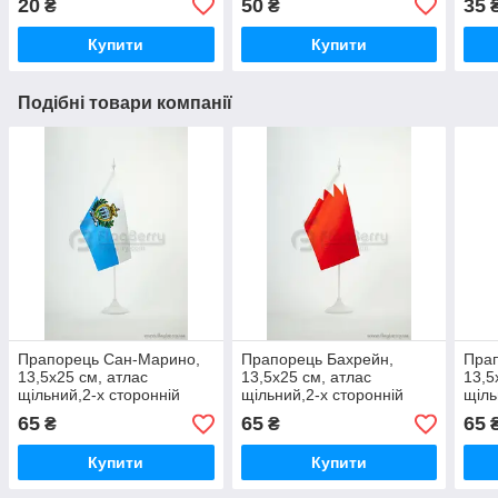
20
50
35
₴
₴
Купити
Купити
Подібні товари компанії
Прапорець Сан-Марино,
Прапорець Бахрейн,
Пра
13,5х25 см, атлас
13,5х25 см, атлас
13,5
щільний,2-х сторонній
щільний,2-х сторонній
щіль
65
65
65
₴
₴
Купити
Купити