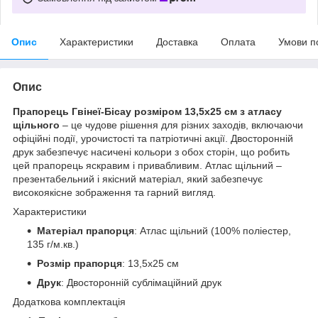
Опис
Характеристики
Доставка
Оплата
Умови п
Опис
Прапорець Гвінеї-Бісау розміром 13,5х25 см з атласу
щільного
– це чудове рішення для різних заходів, включаючи
офіційні події, урочистості та патріотичні акції. Двосторонній
друк забезпечує насичені кольори з обох сторін, що робить
цей прапорець яскравим і привабливим. Атлас щільний –
презентабельний і якісний матеріал, який забезпечує
високоякісне зображення та гарний вигляд.
Характеристики
Матеріал прапорця
: Атлас щільний (100% поліестер,
135 г/м.кв.)
Розмір прапорця
: 13,5х25 см
Друк
: Двосторонній сублімаційний друк
Додаткова комплектація