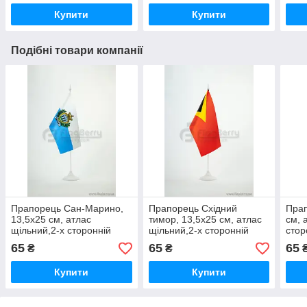
Купити
Купити
Подібні товари компанії
Прапорець Сан-Марино,
Прапорець Східний
Прап
13,5х25 см, атлас
тимор, 13,5х25 см, атлас
см, 
щільний,2-х сторонній
щільний,2-х сторонній
стор
65
65
65
₴
₴
Купити
Купити