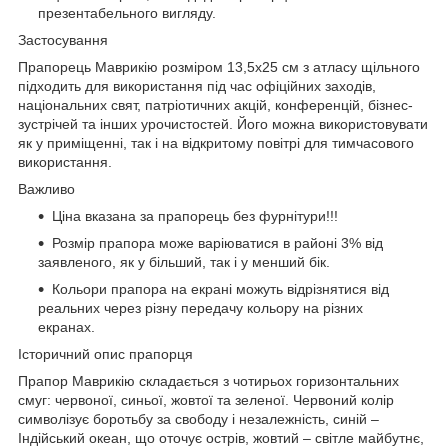
презентабельного вигляду.
Застосування
Прапорець Маврикію розміром 13,5х25 см з атласу щільного
підходить для використання під час офіційних заходів,
національних свят, патріотичних акцій, конференцій, бізнес-
зустрічей та інших урочистостей. Його можна використовувати
як у приміщенні, так і на відкритому повітрі для тимчасового
використання.
Важливо
Ціна вказана за прапорець без фурнітури!!!
Розмір прапора може варіюватися в районі 3% від
заявленого, як у більший, так і у менший бік.
Кольори прапора на екрані можуть відрізнятися від
реальних через різну передачу кольору на різних
екранах.
Історичний опис прапорця
Прапор Маврикію складається з чотирьох горизонтальних
смуг: червоної, синьої, жовтої та зеленої. Червоний колір
символізує боротьбу за свободу і незалежність, синій –
Індійський океан, що оточує острів, жовтий – світле майбутнє,