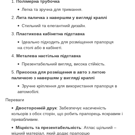
Полімерна трубочка
Легка та зручна для тримання.
Лита паличка з навершям у вигляді краплі
Стильний та елегантний дизайн.
Пластикова кабінетна підставка
Ідеально підходить для розміщення прапорця
на столі або в кабінеті.
Металева настільна підставка
Презентабельний вигляд, висока стійкість.
Присоска для розміщення в авто з литою
паличкою з навершям у вигляді краплі
Зручне кріплення для використання прапорця в
автомобілі.
Переваги
Двосторонній друк
: Забезпечує насиченість
кольорів з обох сторін, що робить прапорець яскравим і
привабливим.
Міцність та презентабельність
: Атлас щільний –
міцний матеріал, який додає прапорцю