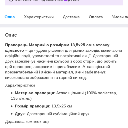
Опис
Характеристики
Доставка
Оплата
Умови п
Опис
Прапорець Маврикію розміром 13,5х25 см з атласу
щільного
– це чудове рішення для різних заходів, включаючи
офіційні події, урочистості та патріотичні акції. Двосторонній
друк забезпечує насичені кольори з обох сторін, що робить
цей прапорець яскравим і привабливим. Атлас щільний –
презентабельний і якісний матеріал, який забезпечує
високоякісне зображення та гарний вигляд.
Характеристики
Матеріал прапорця
: Атлас щільний (100% поліестер,
135 г/м.кв.)
Розмір прапорця
: 13,5х25 см
Друк
: Двосторонній сублімаційний друк
Додаткова комплектація