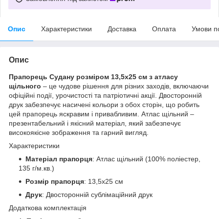
Опис
Характеристики
Доставка
Оплата
Умови п
Опис
Прапорець Судану розміром 13,5х25 см з атласу
щільного
– це чудове рішення для різних заходів, включаючи
офіційні події, урочистості та патріотичні акції. Двосторонній
друк забезпечує насичені кольори з обох сторін, що робить
цей прапорець яскравим і привабливим. Атлас щільний –
презентабельний і якісний матеріал, який забезпечує
високоякісне зображення та гарний вигляд.
Характеристики
Матеріал прапорця
: Атлас щільний (100% поліестер,
135 г/м.кв.)
Розмір прапорця
: 13,5х25 см
Друк
: Двосторонній сублімаційний друк
Додаткова комплектація