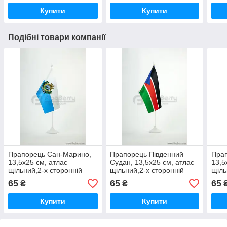
Купити
Купити
Подібні товари компанії
Прапорець Сан-Марино,
Прапорець Південний
Прап
13,5х25 см, атлас
Судан, 13,5х25 см, атлас
13,5
щільний,2-х сторонній
щільний,2-х сторонній
щіль
65
65
65
₴
₴
Купити
Купити