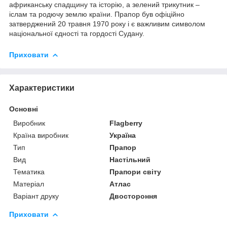
африканську спадщину та історію, а зелений трикутник –
іслам та родючу землю країни. Прапор був офіційно
затверджений 20 травня 1970 року і є важливим символом
національної єдності та гордості Судану.
Приховати
Характеристики
Основні
Виробник
Flagberry
Країна виробник
Україна
Тип
Прапор
Вид
Настільний
Тематика
Прапори світу
Матеріал
Атлас
Варіант друку
Двостороння
Приховати