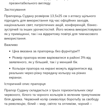
презентабельного вигляду.
Застосування
Прапорець Судану розміром 13,5х25 см з атласу щільного
підходить для використання під час офіційних заходів,
національних свят, патріотичних акцій, конференцій, бізнес-
зустрічей та інших урочистостей. Його можна використовувати
як у приміщенні, так і на відкритому повітрі для тимчасового
використання.
Важливо
Ціна вказана за прапорець без фурнітури!!!
Розмір прапора може варіюватися в районі 3% від
заявленого, як у більший, так і у менший бік.
Кольори прапора на екрані можуть відрізнятися від
реальних через різну передачу кольору на різних
екранах.
Історичний опис прапорця
Прапор Судану складається з трьох горизонтальних смуг
червоного, білого та чорного кольорів із зеленим трикутником
біля древка. Червоний колір символізує боротьбу за свободу
та революцію, білий – мир, світло та оптимізм, чорний –