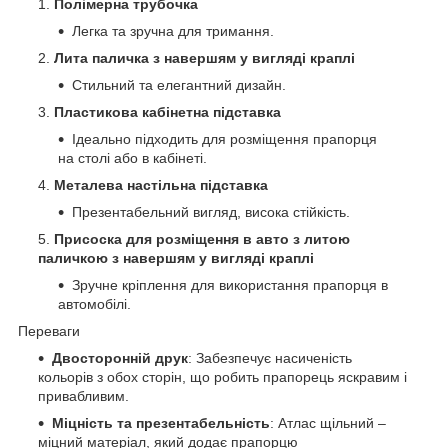
Полімерна трубочка
Легка та зручна для тримання.
Лита паличка з навершям у вигляді краплі
Стильний та елегантний дизайн.
Пластикова кабінетна підставка
Ідеально підходить для розміщення прапорця
на столі або в кабінеті.
Металева настільна підставка
Презентабельний вигляд, висока стійкість.
Присоска для розміщення в авто з литою
паличкою з навершям у вигляді краплі
Зручне кріплення для використання прапорця в
автомобілі.
Переваги
Двосторонній друк
: Забезпечує насиченість
кольорів з обох сторін, що робить прапорець яскравим і
привабливим.
Міцність та презентабельність
: Атлас щільний –
міцний матеріал, який додає прапорцю