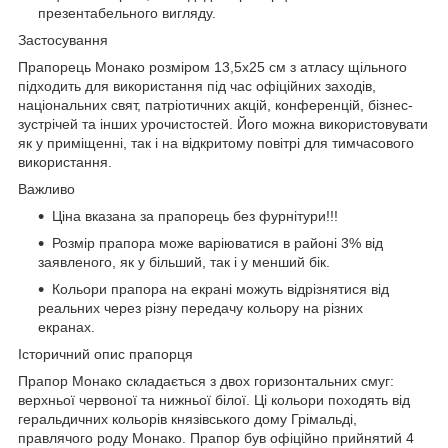
презентабельного вигляду.
Застосування
Прапорець Монако розміром 13,5х25 см з атласу щільного
підходить для використання під час офіційних заходів,
національних свят, патріотичних акцій, конференцій, бізнес-
зустрічей та інших урочистостей. Його можна використовувати
як у приміщенні, так і на відкритому повітрі для тимчасового
використання.
Важливо
Ціна вказана за прапорець без фурнітури!!!
Розмір прапора може варіюватися в районі 3% від
заявленого, як у більший, так і у менший бік.
Кольори прапора на екрані можуть відрізнятися від
реальних через різну передачу кольору на різних
екранах.
Історичний опис прапорця
Прапор Монако складається з двох горизонтальних смуг:
верхньої червоної та нижньої білої. Ці кольори походять від
геральдичних кольорів князівського дому Грімальді,
правлячого роду Монако. Прапор був офіційно прийнятий 4