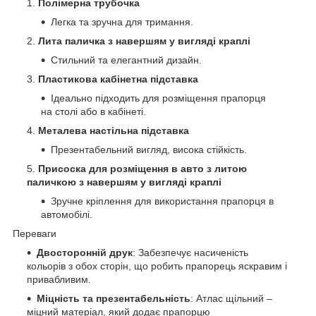
Полімерна трубочка
Легка та зручна для тримання.
Лита паличка з навершям у вигляді краплі
Стильний та елегантний дизайн.
Пластикова кабінетна підставка
Ідеально підходить для розміщення прапорця
на столі або в кабінеті.
Металева настільна підставка
Презентабельний вигляд, висока стійкість.
Присоска для розміщення в авто з литою
паличкою з навершям у вигляді краплі
Зручне кріплення для використання прапорця в
автомобілі.
Переваги
Двосторонній друк
: Забезпечує насиченість
кольорів з обох сторін, що робить прапорець яскравим і
привабливим.
Міцність та презентабельність
: Атлас щільний –
міцний матеріал, який додає прапорцю