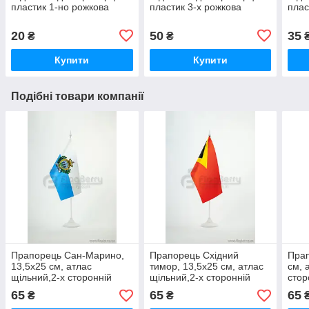
пластик 1-но рожкова
пластик 3-х рожкова
плас
20
50
35
₴
₴
Купити
Купити
Подібні товари компанії
Прапорець Сан-Марино,
Прапорець Східний
Прап
13,5х25 см, атлас
тимор, 13,5х25 см, атлас
см, 
щільний,2-х сторонній
щільний,2-х сторонній
стор
65
65
65
₴
₴