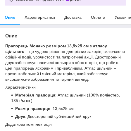
Опис
Характеристики
Доставка
Оплата
Умови п
Опис
Прапорець Монако розміром 13,5х25 см з атласу
щільного
– це чудове рішення для різних заходів, включаючи
офіційні події, урочистості та патріотичні акції. Двосторонній
друк забезпечує насичені кольори з обох сторін, що робить
цей прапорець яскравим і привабливим. Атлас щільний –
презентабельний і якісний матеріал, який забезпечує
високоякісне зображення та гарний вигляд.
Характеристики
Матеріал прапорця
: Атлас щільний (100% поліестер,
135 г/м.кв.)
Розмір прапорця
: 13,5х25 см
Друк
: Двосторонній сублімаційний друк
Додаткова комплектація