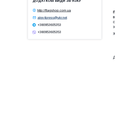
http://flagshop.com.ua
П
в
alex4press@ukr.net
с
+380953605353
з
+380953605353
Х
Д