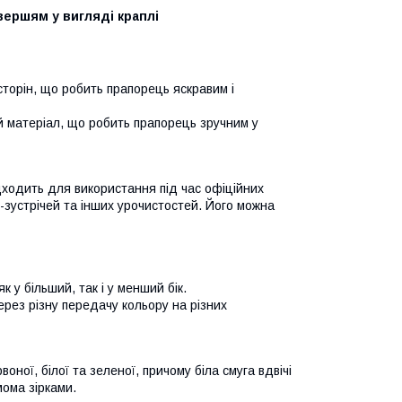
вершям у вигляді краплі
 сторін, що робить прапорець яскравим і
ий матеріал, що робить прапорець зручним у
дходить для використання під час офіційних
с-зустрічей та інших урочистостей. Його можна
 у більший, так і у менший бік.
ерез різну передачу кольору на різних
ної, білої та зеленої, причому біла смуга вдвічі
мома зірками.