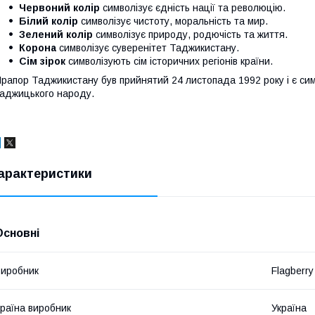
Червоний колір
символізує єдність нації та революцію.
Білий колір
символізує чистоту, моральність та мир.
Зелений колір
символізує природу, родючість та життя.
Корона
символізує суверенітет Таджикистану.
Сім зірок
символізують сім історичних регіонів країни.
рапор Таджикистану був прийнятий 24 листопада 1992 року і є сим
аджицького народу.
арактеристики
Основні
иробник
Flagberry
раїна виробник
Україна