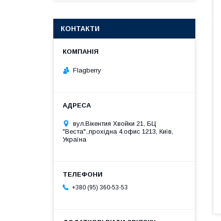
КОНТАКТИ
Flagberry
вул.Вікентия Хвойки 21, БЦ
"Веста".,прохідна 4.офис 1213, Київ,
Україна
+380 (95) 360-53-53