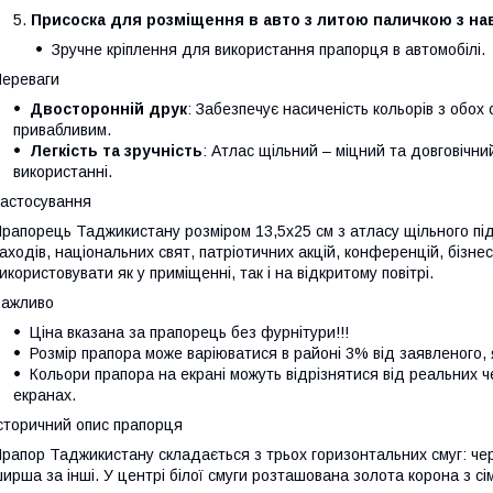
Присоска для розміщення в авто з литою паличкою з на
Зручне кріплення для використання прапорця в автомобілі.
ереваги
Двосторонній друк
: Забезпечує насиченість кольорів з обох
привабливим.
Легкість та зручність
: Атлас щільний – міцний та довговічн
використанні.
астосування
рапорець Таджикистану розміром 13,5х25 см з атласу щільного пі
аходів, національних свят, патріотичних акцій, конференцій, бізне
икористовувати як у приміщенні, так і на відкритому повітрі.
Важливо
Ціна вказана за прапорець без фурнітури!!!
Розмір прапора може варіюватися в районі 3% від заявленого, як
Кольори прапора на екрані можуть відрізнятися від реальних ч
екранах.
сторичний опис прапорця
рапор Таджикистану складається з трьох горизонтальних смуг: черво
ирша за інші. У центрі білої смуги розташована золота корона з сі