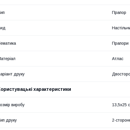
ип
Прапор
Вид
Настільн
ематика
Прапори 
атеріал
Атлас
аріант друку
Двостор
Користувацькі характеристики
озмір виробу
13,5х25 с
ип друку
2-сторон