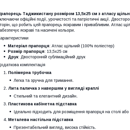
рапорець Таджикистану розміром 13,5х25 см з атласу щільн
ключаючи офіційні події, урочистості та патріотичні акції. Двостор
торін, що робить цей прапорець яскравим і привабливим. Атлас щіл
абезпечує яскраві та насичені кольори.
арактеристики
Матеріал прапорця
: Атлас щільний (100% поліестер)
Розмір прапорця
: 13,5х25 см
Друк
: Двосторонній сублімаційний друк
одаткова комплектація
Полімерна трубочка
Легка та зручна для тримання.
Лита паличка з навершям у вигляді краплі
Стильний та елегантний дизайн.
Пластикова кабінетна підставка
Ідеально підходить для розміщення прапорця на столі або в
Металева настільна підставка
Презентабельний вигляд, висока стійкість.