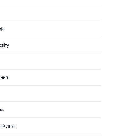
ий
світу
оння
м.
ній друк