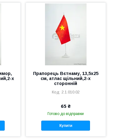
имор,
Прапорець Вєтнаму, 13,5х25
ний,2-х
см, атлас щільний,2-х
сторонній
2.1.010.02
65 ₴
Готово до відправки
Купити