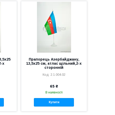
3,5х25
Прапорець Азербайджану,
2-х
13,5х25 см, атлас щільний,2-х
сторонній
2.1.004.02
65 ₴
В наявності
Купити