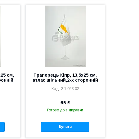
25 см,
Прапорець Кіпр, 13,5х25 см,
ронній
атлас щільний,2-х сторонній
2.1.023.02
65 ₴
Готово до відправки
Купити