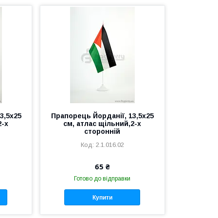
3,5х25
Прапорець Йорданії, 13,5х25
2-х
см, атлас щільний,2-х
сторонній
2.1.016.02
65 ₴
Готово до відправки
Купити