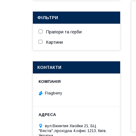
ФІЛЬТРИ
Прапори та герби
Картини
КОНТАКТИ
Flagberry
вул.Вікентия Хвойки 21, БЦ
"Веста".,прохідна 4.офис 1213, Київ,
Україна