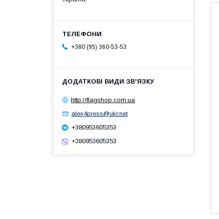
+380 (95) 360-53-53
http://flagshop.com.ua
alex4press@ukr.net
+380953605353
+380953605353