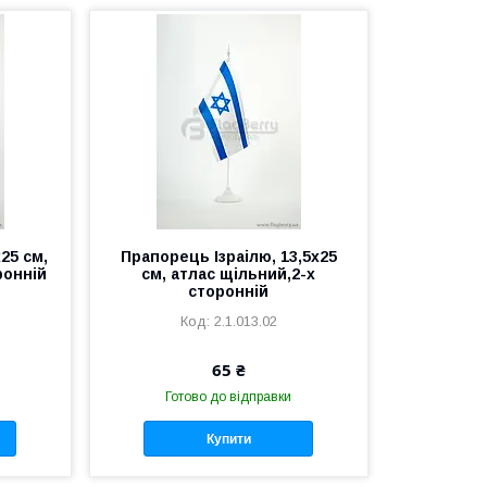
25 см,
Прапорець Ізраілю, 13,5х25
ронній
см, атлас щільний,2-х
сторонній
2.1.013.02
65 ₴
Готово до відправки
Купити