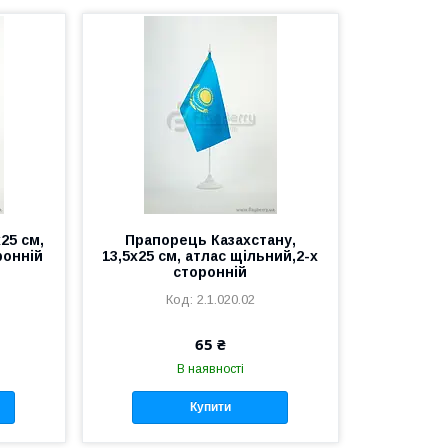
25 см,
Прапорець Казахстану,
ронній
13,5х25 см, атлас щільний,2-х
сторонній
2.1.020.02
65 ₴
В наявності
Купити